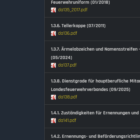
Feuerwehruniform (01/2018)
da135_2017.pdf
1.3.6. Tellerkappe (07/2011)
da136.pdf
1.3.7. Ärmelabzeichen und Namensstreifen
(05/2024)
da137.pdf
1.3.8. Dienstgrade für hauptberufliche Mita
Landesfeuerwehrverbandes (09/2025)
da138.pdf
1.4.1. Zuständigkeiten für Ernennungen un
da141.pdf
1.4.2. Ernennungs- und Beförderungsrichtli