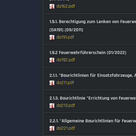
da162.pdf
1.9.1. Berechtigung zum Lenken von Feuerw
(DA191) (09/2011)
da191.pdf
1.9.2 Feuerwehrführerschein (01/2022)
da192.pdf
2.1.1. "Baurichtlinien für Einsatzfahrzeuge
da211.pdf
2.1.3. Baurichtlinie "Errichtung von Feuer
da213.pdf
2.2.1. "Allgemeine Baurichtlinien für Feue
da221.pdf