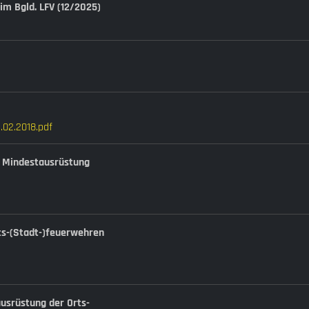
 im Bgld. LFV (12/2025)
.02.2018.pdf
nd Mindestausrüstung
rts-(Stadt-)feuerwehren
usrüstung der Orts-