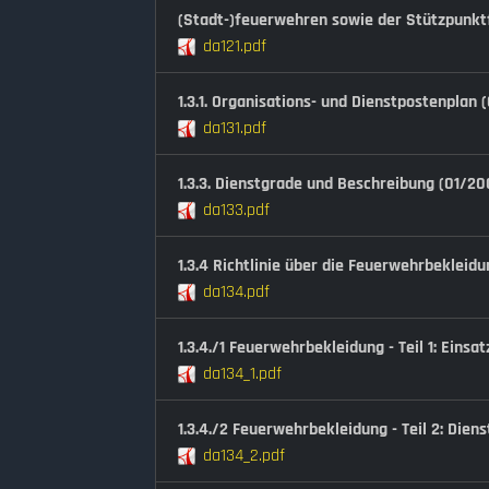
(Stadt-)feuerwehren sowie der Stützpunkt
da121.pdf
1.3.1. Organisations- und Dienstpostenplan
da131.pdf
1.3.3. Dienstgrade und Beschreibung (01/20
da133.pdf
1.3.4 Richtlinie über die Feuerwehrbekleid
da134.pdf
1.3.4./1 Feuerwehrbekleidung - Teil 1: Eins
da134_1.pdf
1.3.4./2 Feuerwehrbekleidung - Teil 2: Die
da134_2.pdf